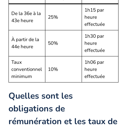
1h15 par
De la 36e à la
25%
heure
43e heure
effectuée
1h30 par
À partir de la
50%
heure
44e heure
effectuée
Taux
1h06 par
conventionnel
10%
heure
minimum
effectuée
Quelles sont les
obligations de
rémunération et les taux de